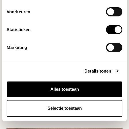
Brands
Zoto
Voorkeuren
Filters
Statistieken
Marketing
NO PRODUCTS FOUND
Details tonen
CONTINUE SHOPPING
Alles toestaan
Selectie toestaan
Showing
1
-
0
of 0