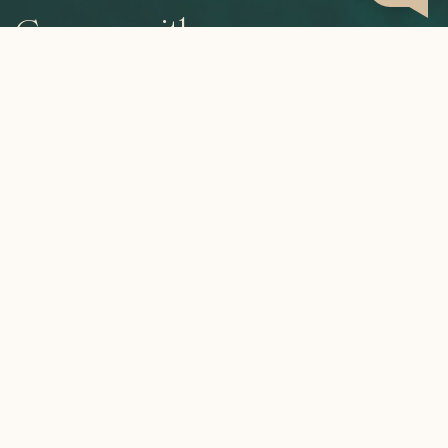
Grown with care,
roasted to perfection,
brewed by you.
CATEGORIES
INFORMATION
MY ACCOUNT