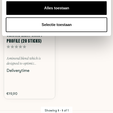
Alles toestaan
Selectie toestaan
Third Wave Water
CLASSIC LIGHT ROAST
PROFILE (20 STICKS)
A mineral blend which is
designed to optimiz...
Deliverytime
€19,90
Showing
1
-
1
of 1