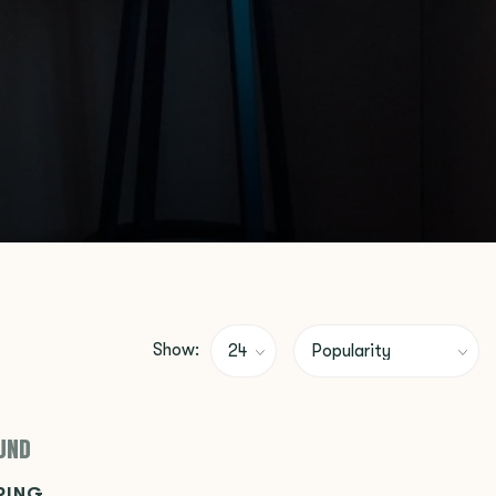
Show:
UND
PING