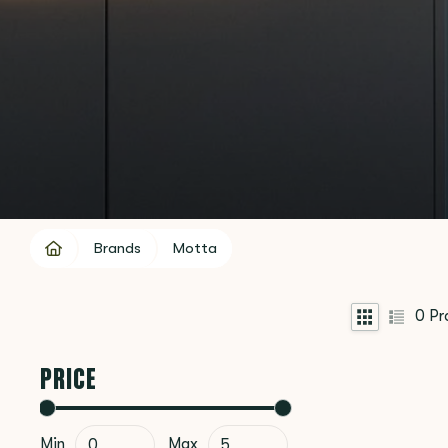
Brands
Motta
0
Pr
PRICE
Min
Max