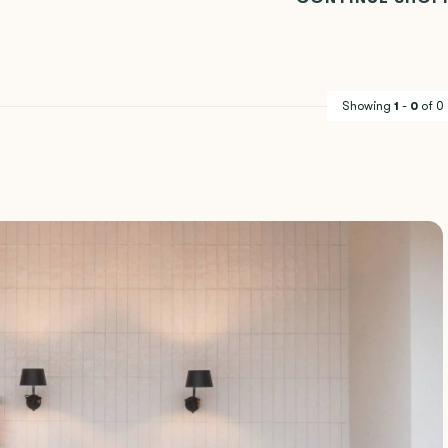
Showing
1
-
0
of 0