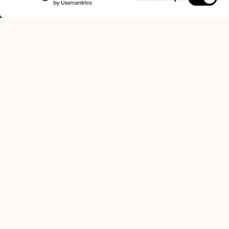
Grown with care,
roasted to perfectio
brewed by you.
CATEGORIES
INFORMATION
Subscriptions
General Conditions
Coffee beans
Privacy Policy
Espresso machines
Payment methods
Equipment
Returns