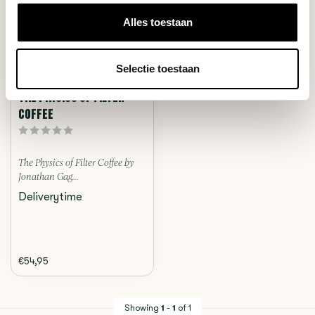
Alles toestaan
Selectie toestaan
Jonathan Gagné
THE PHYSICS OF FILTER
COFFEE
The Physics of Filter Coffee by
Jonathan Gag...
Deliverytime
€54,95
Showing
1
-
1
of 1