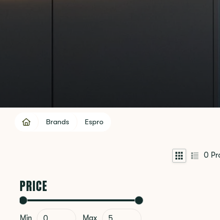
Brands
Espro
0
Pr
PRICE
Min
Max