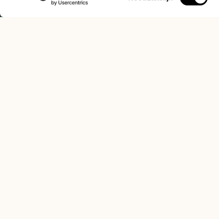
Grown with care,
roasted to perfectio
brewed by you.
CATEGORIES
INFORMATION
Subscriptions
General Conditions
Coffee beans
Privacy Policy
Espresso machines
Payment methods
Equipment
Returns