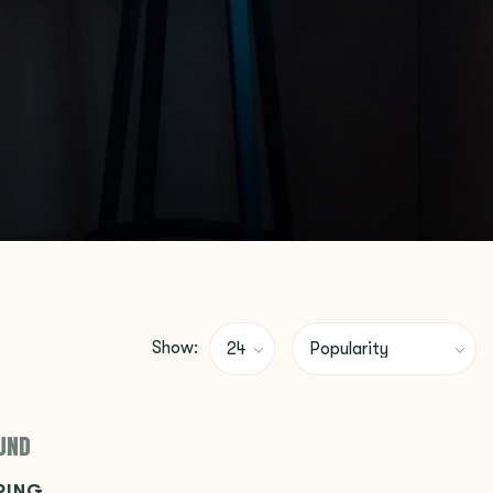
Show:
UND
PING