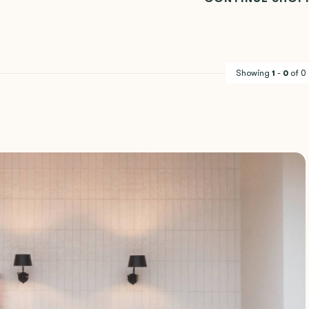
Showing
1
-
0
of 0