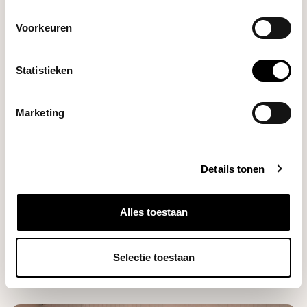
Brands
Competition
Voorkeuren
Filters
Statistieken
Marketing
NO PRODUCTS FOUND
Details tonen
CONTINUE SHOPPING
Alles toestaan
Selectie toestaan
Showing
1
-
0
of 0