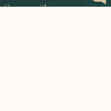
Grown with care,
roasted to perfection,
brewed by you.
CATEGORIES
INFORMATION
MY ACCOUNT