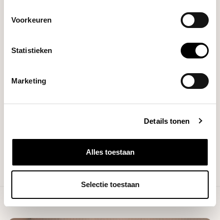
Brands
Brita
Voorkeuren
Filters
Statistieken
Marketing
NO PRODUCTS FOUND
Details tonen
CONTINUE SHOPPING
Alles toestaan
Selectie toestaan
Showing
1
-
0
of 0