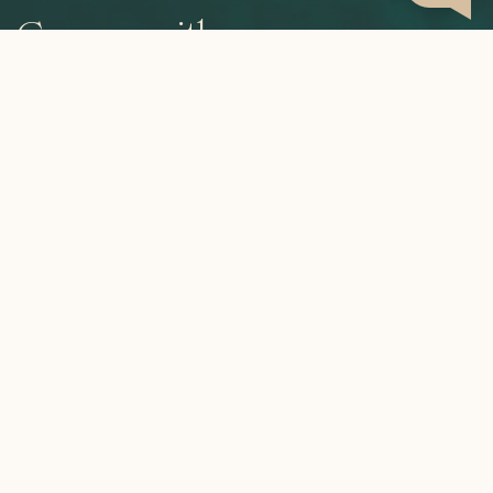
Grown with care,
roasted to perfection,
brewed by you.
CATEGORIES
INFORMATION
MY ACCOUNT