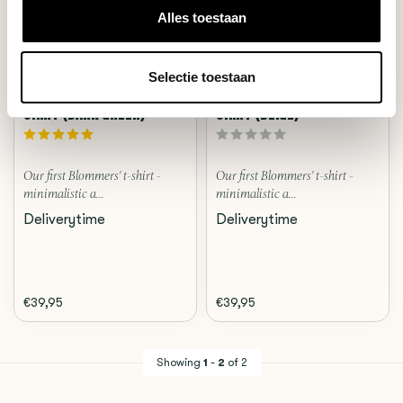
Alles toestaan
Selectie toestaan
Blommers
Blommers
SHIRT (DARK GREEN)
SHIRT (BEIGE)
Our first Blommers' t-shirt -
Our first Blommers' t-shirt -
minimalistic a...
minimalistic a...
Deliverytime
Deliverytime
€39,95
€39,95
Showing
1
-
2
of 2