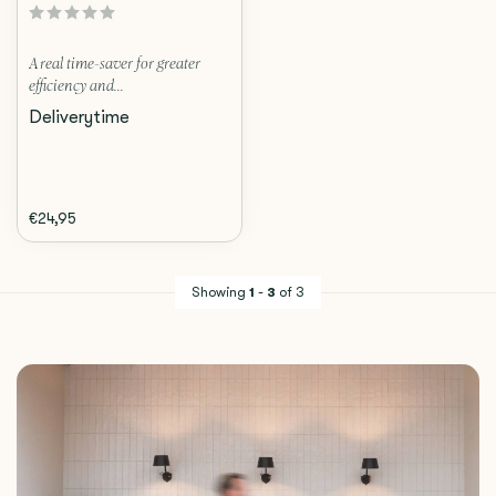
A real time-saver for greater
efficiency and...
Deliverytime
€24,95
Showing
1
-
3
of 3