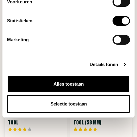
Voorkeuren
Filters
Statistieken
Marketing
Details tonen
Alles toestaan
Selectie toestaan
Artpresso
Artpresso
STEAM WAND CLEANING
GROUP HEAD CLEANING
TOOL
TOOL (58 MM)