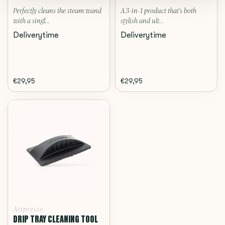
Perfectly cleans the steam wand
A 3-in-1 product that's both
with a singl...
stylish and ult...
Deliverytime
Deliverytime
€29,95
€29,95
Artpresso
DRIP TRAY CLEANING TOOL