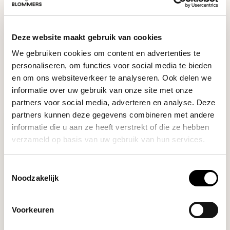
DO YOU HAVE A QUESTION ABOUT THIS PRODUCT?
Our coffee expert is happy to help you!
Deze website maakt gebruik van cookies
We gebruiken cookies om content en advertenties te
Ask your question
personaliseren, om functies voor social media te bieden
en om ons websiteverkeer te analyseren. Ook delen we
RECENTLY VIEWED
informatie over uw gebruik van onze site met onze
partners voor social media, adverteren en analyse. Deze
partners kunnen deze gegevens combineren met andere
informatie die u aan ze heeft verstrekt of die ze hebben
verzameld op basis van uw gebruik van hun services.
Toestemmingsselectie
Noodzakelijk
Voorkeuren
Bondi Chai