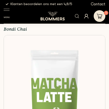
g
Contact
Klanten beoordelen ons met een 4,8/5
Gratis
Bondi
Bondi Chai - Matcha | 250
Shop
Other
Chai
grams
0
MENU
Bondi Chai - Matcha | 250 grams
Bondi Chai