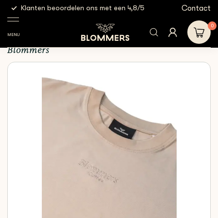
g
Contact
Klanten beoordelen ons met een 4,8/5
Gratis
Shop
Other
Merchandise
Blommers - Shirt | Beige
0
Blommers - Shirt | Beige
MENU
Blommers