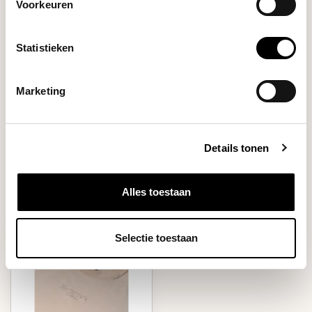
Blommers
Voorkeuren
€39,95
Shirt (Dark Green)
Statistieken
DO YOU HAVE A QUESTION ABOUT THIS PRODUCT?
Marketing
Our coffee expert is happy to help you!
Ask your question
Details tonen
RECENTLY VIEWED
Alles toestaan
Selectie toestaan