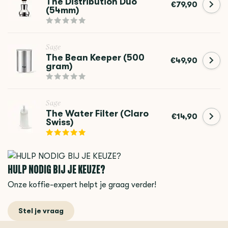
The Distribution Duo
€79,90
(54mm)
Sage
The Bean Keeper (500
€49,90
gram)
Sage
The Water Filter (Claro
€14,90
Swiss)
HULP NODIG BIJ JE KEUZE?
Onze koffie-expert helpt je graag verder!
Stel je vraag