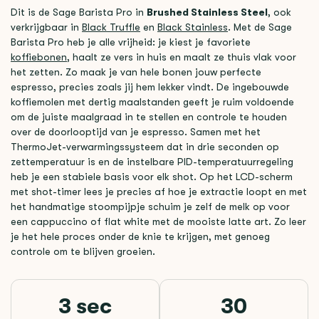
Dit is de Sage Barista Pro in
Brushed Stainless Steel
, ook
verkrijgbaar in
Black Truffle
en
Black Stainless
. Met de Sage
Barista Pro heb je alle vrijheid: je kiest je favoriete
koffiebonen
, haalt ze vers in huis en maalt ze thuis vlak voor
het zetten. Zo maak je van hele bonen jouw perfecte
espresso, precies zoals jij hem lekker vindt. De ingebouwde
koffiemolen met dertig maalstanden geeft je ruim voldoende
om de juiste maalgraad in te stellen en controle te houden
over de doorlooptijd van je espresso. Samen met het
ThermoJet-verwarmingssysteem dat in drie seconden op
zettemperatuur is en de instelbare PID-temperatuurregeling
heb je een stabiele basis voor elk shot. Op het LCD-scherm
met shot-timer lees je precies af hoe je extractie loopt en met
het handmatige stoompijpje schuim je zelf de melk op voor
een cappuccino of flat white met de mooiste latte art. Zo leer
je het hele proces onder de knie te krijgen, met genoeg
controle om te blijven groeien.
3 sec
30