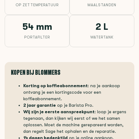
OP ZETTEMPERATUUR
MAALSTANDEN
54 mm
2 L
PORTAFILTER
WATERTANK
KOPEN BIJ BLOMMERS
Korting op koffieabonnement
: na je aankoop
ontvang je een kortingscode voor een
koffieabonnement.
2 jaar garantie
op je Barista Pro.
Wij zijn je eerste aanspreekpunt
: loop je ergens
tegenaan, dan kijken wij eerst of we het samen
oplossen. Moet de machine gerepareerd worden,
dan regelt Sage het ophalen en de reparatie.
14 dagen bedenktijd
op je online aankoop.