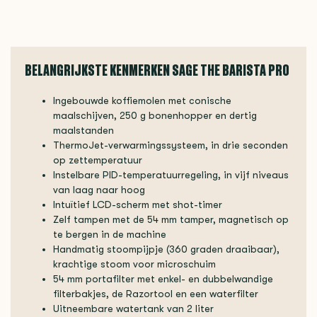
BELANGRIJKSTE KENMERKEN SAGE THE BARISTA PRO
Ingebouwde koffiemolen met conische
maalschijven, 250 g bonenhopper en dertig
maalstanden
ThermoJet-verwarmingssysteem, in drie seconden
op zettemperatuur
Instelbare PID-temperatuurregeling, in vijf niveaus
van laag naar hoog
Intuïtief LCD-scherm met shot-timer
Zelf tampen met de 54 mm tamper, magnetisch op
te bergen in de machine
Handmatig stoompijpje (360 graden draaibaar),
krachtige stoom voor microschuim
54 mm portafilter met enkel- en dubbelwandige
filterbakjes, de Razortool en een waterfilter
Uitneembare watertank van 2 liter