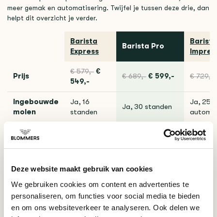
meer gemak en automatisering. Twijfel je tussen deze drie, dan
helpt dit overzicht je verder.
Barista
Barista
Barista Pro
Express
Impres
€ 579,-
€
Prijs
€ 689,-
€ 599,-
€ 729,-
549,-
Ingebouwde
Ja, 16
Ja, 25 
Ja, 30 standen
molen
standen
automat
ThermoJet, 3
Verwarming
Thermocoil
Thermoc
sec
Tampen
Handmatig
Handmatig
Geassis
Deze website maakt gebruik van cookies
Knoppen +
Knoppen + LCD +
We gebruiken cookies om content en advertenties te
Bediening
Knoppen
drukmeter
shot-timer
personaliseren, om functies voor social media te bieden
en om ons websiteverkeer te analyseren. Ook delen we
Zelf het
Zelf zetten, snel
Gemak, 