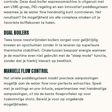
controle. Deze dual-boiler espressomachine is uitgerust met
een L58E-groep, PID-regeling en een innovatief paddlesysteem
waarmee je de water flow handmatig kunt controleren. Het
resultaat? De mogelijkheid om alle complexe smaken uit je
favoriete koffiebonen te halen.
DUAL BOILERS
Twee losse roestvrijstalen boilers zorgen voor gelijktijdig
brewen en opschuimen zonder in te leveren op superieure
thermische stabiliteit. Ondertussen bespaar energie wanneer
je de machine even niet gebruikt met de "sleep mode" functie,
zonder dat je hierbij inlevert op kwaliteit.
MANUELE FLOW CONTROL
Het unieke paddlesysteem maakt precieze aanpassingen
mogelijk aan de water flow voor perfecte extracties. Speel
met je settings en pre-infusie, experimenteer met handmatige
aanpassingen, of sla de beste flowprofielen op voor
toekomstige shots. Bereid je voor op ongekende
mogelijkheden.