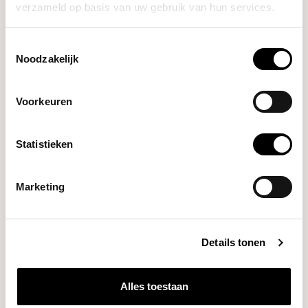
verzameld op basis van uw gebruik van hun services.
Espresso Package
Microlot Espresso
€28,95
Proefpakket
Toestemmingsselectie
Noodzakelijk
Lelit
William Grinder
Voorkeuren
€449,00
(Polished Stainless Steel)
Statistieken
Varia
€164,00
AKU MINI Scale (Black)
Marketing
HULP NODIG BIJ JE KEUZE?
Details tonen
Onze koffie-expert helpt je graag verder!
Alles toestaan
Stel je vraag