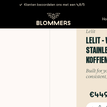
Klanten beoordelen ons met een 4,8/5
 - William Grinder | Polished Stainless Steel - Elektrische koffiemo
Ho
Lelit
LELIT -
STAINL
KOFFIE
Built for y
consistent,
€449