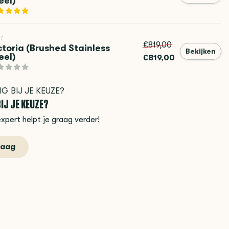
eel)
it
€819,00
ctoria (Brushed Stainless
Bekijken
eel)
€819,00
IJ JE KEUZE?
xpert helpt je graag verder!
raag