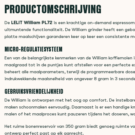
PRODUCTOMSCHRIJVING
De
LELIT William PL72
is een krachtige on-demand espressom
uitmuntende functionaliteit. De William grinder heeft een gebo
platte maalschijven garanderen keer op keer een consistente m
MICRO-REGULATIESYSTEEM
Een van de belangrijkste kenmerken van de William koffiemolen
maalgraad tot in de puntjes kunt afstellen voor een perfecte e
beheert alle maalparameters, terwijl de programmeerbare doser
indrukwekkende maalsnelheid van ongeveer 8 gram in 3 seconden 
GEBRUIKSVRIENDELIJKHEID
De William is ontworpen met het oog op comfort. De instelbar
maken schoonmaken eenvoudig. Daarnaast is er een handige kn
malen of het maalproces kunt pauzeren tijdens het doseren, wat 
Het ruime bonenreservoir van 350 gram biedt genoeg ruimte vo
ontwerp perfect past op elk aanrecht.