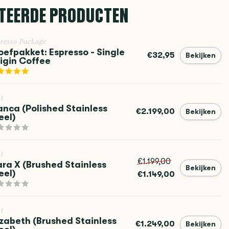
TEERDE PRODUCTEN
resso Package
oefpakket: Espresso - Single
€32,95
Bekijken
igin Coffee
it
anca (Polished Stainless
€2.199,00
Bekijken
eel)
it
€1.199,00
ra X (Brushed Stainless
Bekijken
eel)
€1.149,00
it
izabeth (Brushed Stainless
€1.249,00
Bekijken