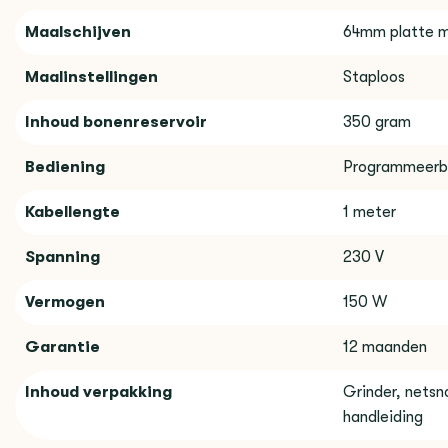
Maalschijven
64mm platte m
Maalinstellingen
Staploos
Inhoud bonenreservoir
350 gram
Bediening
Programmeerba
Kabellengte
1 meter
Spanning
230 V
Vermogen
150 W
Garantie
12 maanden
Inhoud verpakking
Grinder, netsno
handleiding