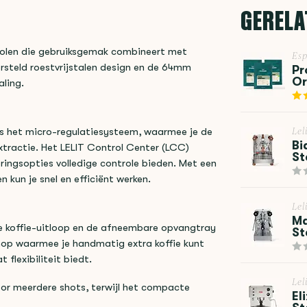
GERELA
olen die gebruiksgemak combineert met
Esp
rsteld roestvrijstalen design en de 64mm
Pr
Or
aling.
 is het micro-regulatiesysteem, waarmee je de
Lel
Bi
xtractie. Het LELIT Control Center (LCC)
St
ingsopties volledige controle bieden. Met een
kun je snel en efficiënt werken.
Lel
Ma
e koffie-uitloop en de afneembare opvangtray
St
op waarmee je handmatig extra koffie kunt
flexibiliteit biedt.
Lel
or meerdere shots, terwijl het compacte
El