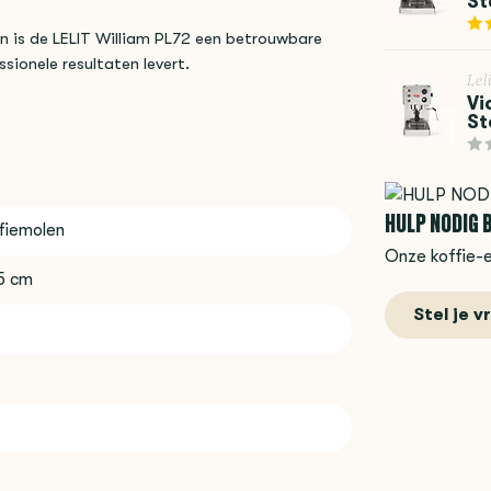
St
gn is de LELIT William PL72 een betrouwbare
sionele resultaten levert.
Lel
Vi
St
HULP NODIG B
ffiemolen
Onze koffie-e
,5 cm
Stel je v