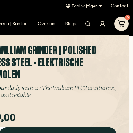
Contact
Taal wijzigen
len
0
reca | Kantoor
Over ons
Blogs
 WILLIAM GRINDER | POLISHED
ESS STEEL - ELEKTRISCHE
MOLEN
our daily routine: The William PL72 is intuitive,
 and reliable.
,00