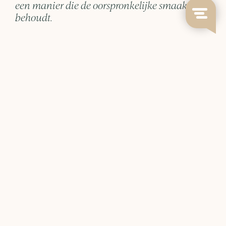
een manier die de oorspronkelijke smaak
behoudt.
Alles wat we verkopen, van malers tot brewers, hebben we
zelf getest. In onze ontwikkelruimte werken we dagelijks
met de apparatuur, zodat het advies dat we geven is
gebaseerd op ervaring en niet op een specificatieblad.
Neem contact op
BLOMMERS NIEUWSBRIEF
Blijf op de hoogte van nieuwe releases, koffie-inzichten en
meer.