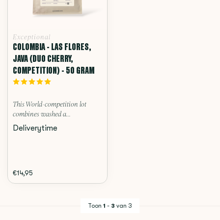
Exceptional
COLOMBIA - LAS FLORES,
JAVA (DUO CHERRY,
COMPETITION) - 50 GRAM
This World-competition lot
combines washed a...
Deliverytime
€14,95
Toon
1
-
3
van 3