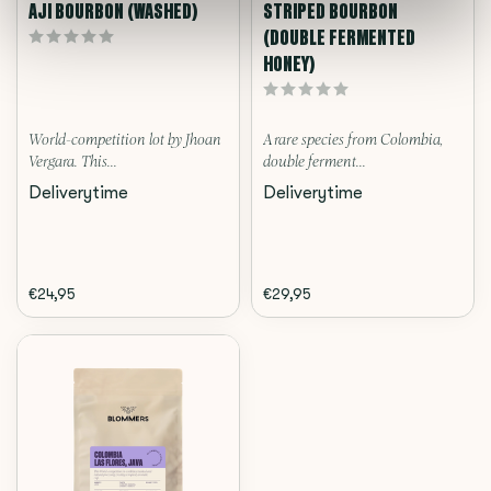
AJI BOURBON (WASHED)
STRIPED BOURBON
(DOUBLE FERMENTED
HONEY)
World-competition lot by Jhoan
A rare species from Colombia,
Vergara. This...
double ferment...
Deliverytime
Deliverytime
€24,95
€29,95