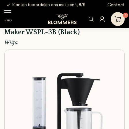
g
Contact
Klanten beoordelen ons met een 4,8/5
Gratis
Electric
Wilfa Svart Performance
Shop
Equipment
Brewers
Coffee Maker WSPL-3B
0
(Black)
MENU
Wilfa Svart Performance Coffee
Maker WSPL-3B (Black)
Wilfa