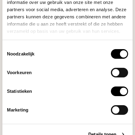
informatie over uw gebruik van onze site met onze
partners voor social media, adverteren en analyse. Deze
Wilfa
partners kunnen deze gegevens combineren met andere
SVART PERFORMANCE
informatie die u aan ze heeft verstrekt of die ze hebben
COFFEE MAKER WSPL-3B
verzameld op basis van uw gebruik van hun services.
(BLACK)
Toestemmingsselectie
Noodzakelijk
Deliverytime
Voorkeuren
Statistieken
€319,00
Marketing
Details tonen