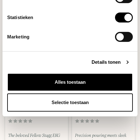
Filters
Statistieken
Marketing
Details tonen
Alles toestaan
Selectie toestaan
Fellow
Varia
STAGG EKG PRO (BLACK)
AURA KETTLE (BLACK)
The beloved Fellow Stagg EKG
Precision pouring meets sleek