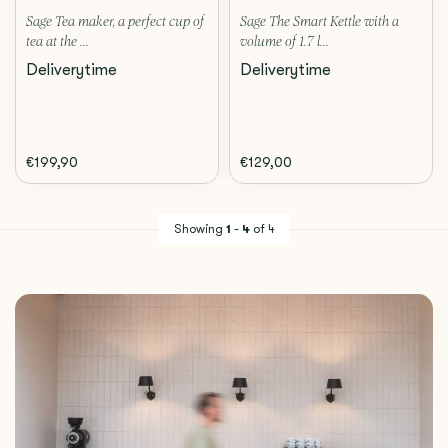
Sage Tea maker, a perfect cup of
Sage The Smart Kettle with a
tea at the ...
volume of 1.7 l...
Deliverytime
Deliverytime
€199,90
€129,00
Showing
1
-
4
of 4