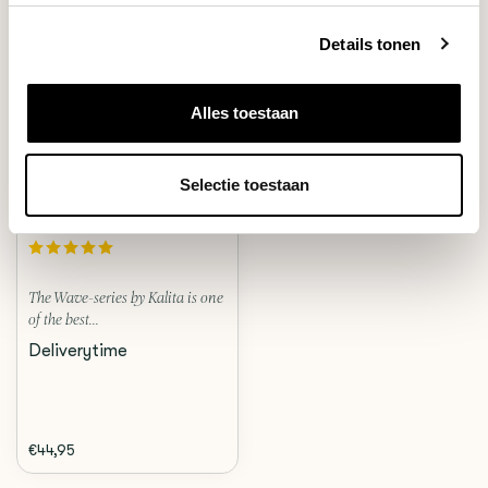
Details tonen
Alles toestaan
Kalita
Selectie toestaan
WAVE 155 DRIPPER
(STAINLESS STEEL)
The Wave-series by Kalita is one
of the best...
Deliverytime
€44,95