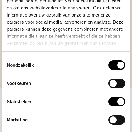
personaliseren, om functies voor social media te bieden
Amazing product, works well and coffee tastes very
en om ons websiteverkeer te analyseren. Ook delen we
smooth!
informatie over uw gebruik van onze site met onze
+
steel design (no plastic)
partners voor social media, adverteren en analyse. Deze
-
none
partners kunnen deze gegevens combineren met andere
informatie die u aan ze heeft verstrekt of die ze hebben
verzameld op basis van uw gebruik van hun services.
Toestemmingsselectie
Noodzakelijk
Voorkeuren
Statistieken
RECENTLY VIEWED
Marketing