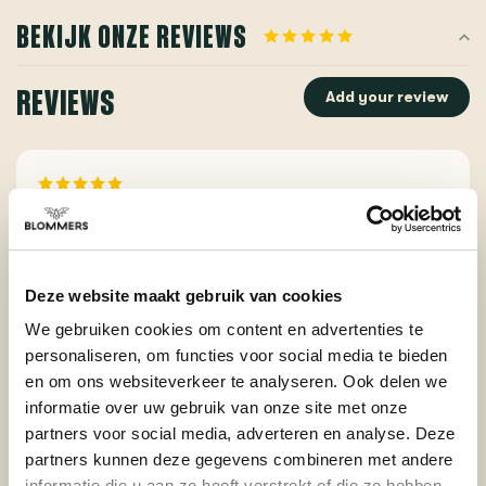
BEKIJK ONZE REVIEWS
REVIEWS
Add your review
Posted on 26 December 2023 at 00:01 door Wessel
Fijn om tussenstapjes te maken in de maling. Wel wat
langer bezig met draaien als je veel wisselt tussen fijne
Deze website maakt gebruik van cookies
en grove malingen.
We gebruiken cookies om content en advertenties te
+
Meer opties voor maling.
personaliseren, om functies voor social media te bieden
-
Langer bezig met instellen en wisselen tussen
en om ons websiteverkeer te analyseren. Ook delen we
malingen.
informatie over uw gebruik van onze site met onze
partners voor social media, adverteren en analyse. Deze
partners kunnen deze gegevens combineren met andere
informatie die u aan ze heeft verstrekt of die ze hebben