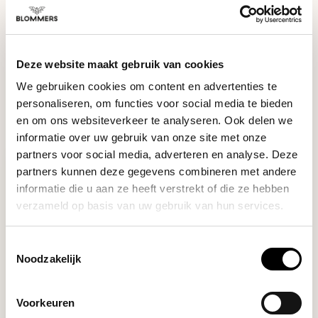
DO YOU HAVE A QUESTION ABOUT THIS PRODUCT?
Our coffee expert is happy to help you!
Deze website maakt gebruik van cookies
Ask your question
We gebruiken cookies om content en advertenties te
personaliseren, om functies voor social media te bieden
RECENTLY VIEWED
en om ons websiteverkeer te analyseren. Ook delen we
informatie over uw gebruik van onze site met onze
partners voor social media, adverteren en analyse. Deze
partners kunnen deze gegevens combineren met andere
informatie die u aan ze heeft verstrekt of die ze hebben
verzameld op basis van uw gebruik van hun services.
Toestemmingsselectie
Noodzakelijk
Cafec
Voorkeuren
TRAPEZOID 103 ABACA