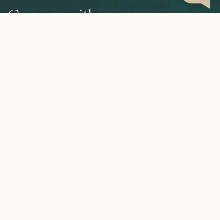
Grown with care,
roasted to perfection,
brewed by you.
CATEGORIES
INFORMATION
MY ACCOUNT