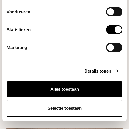
Brands
Technivorm
Voorkeuren
Filters
Statistieken
Marketing
NO PRODUCTS FOUND
Details tonen
CONTINUE SHOPPING
Alles toestaan
Selectie toestaan
Showing
1
-
0
of 0