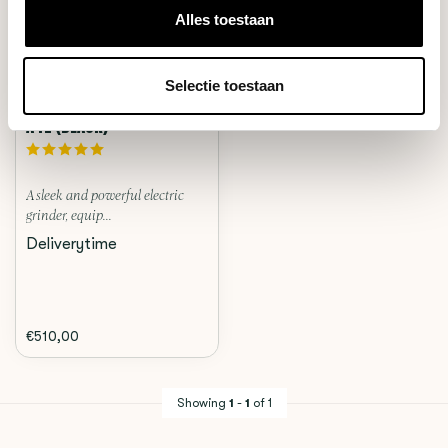
Alles toestaan
Selectie toestaan
Femobook
A4Z (BLACK)
A sleek and powerful electric
grinder, equip...
Deliverytime
€510,00
Showing
1
-
1
of 1