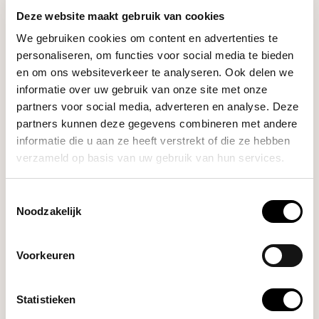
Deze website maakt gebruik van cookies
We gebruiken cookies om content en advertenties te
personaliseren, om functies voor social media te bieden
GERELATEERDE PRODUCTEN
en om ons websiteverkeer te analyseren. Ook delen we
informatie over uw gebruik van onze site met onze
Crema
partners voor social media, adverteren en analyse. Deze
€42,00
The WDT Tool (Zilver)
partners kunnen deze gegevens combineren met andere
informatie die u aan ze heeft verstrekt of die ze hebben
verzameld op basis van uw gebruik van hun services.
Crema
€42,00
The WDT-Tool (Zwart)
Toestemmingsselectie
Noodzakelijk
HULP NODIG BIJ JE KEUZE?
Voorkeuren
Onze koffie-expert helpt je graag verder!
Statistieken
Stel je vraag