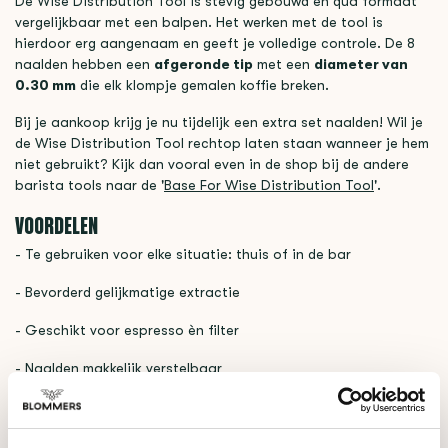
De Wise Distribution Tool is stevig gebouwd en qua formaat
vergelijkbaar met een balpen. Het werken met de tool is
hierdoor erg aangenaam en geeft je volledige controle. De 8
naalden hebben een
afgeronde tip
met een
diameter van
0.30 mm
die elk klompje gemalen koffie breken.
Bij je aankoop krijg je nu tijdelijk een extra set naalden! Wil je
de Wise Distribution Tool rechtop laten staan wanneer je hem
niet gebruikt? Kijk dan vooral even in de shop bij de andere
barista tools naar de '
Base For Wise Distribution Tool
'.
VOORDELEN
- Te gebruiken voor elke situatie: thuis of in de bar
- Bevorderd gelijkmatige extractie
- Geschikt voor espresso èn filter
- Naalden makkelijk verstelbaar
- Vervangbare RVS naalden met afgeronde punt
- Extra set naalden meegeleverd