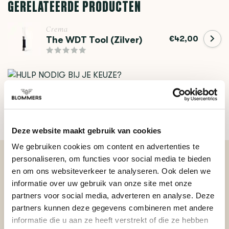
GERELATEERDE PRODUCTEN
Crema
€42,00
The WDT Tool (Zilver)
HULP NODIG BIJ JE KEUZE?
Onze koffie-expert helpt je graag verder!
Stel je vraag
Deze website maakt gebruik van cookies
We gebruiken cookies om content en advertenties te
personaliseren, om functies voor social media te bieden
en om ons websiteverkeer te analyseren. Ook delen we
BEKIJK ONZE REVIEWS
informatie over uw gebruik van onze site met onze
partners voor social media, adverteren en analyse. Deze
partners kunnen deze gegevens combineren met andere
REVIEWS
Je beoordeling toevoegen
informatie die u aan ze heeft verstrekt of die ze hebben