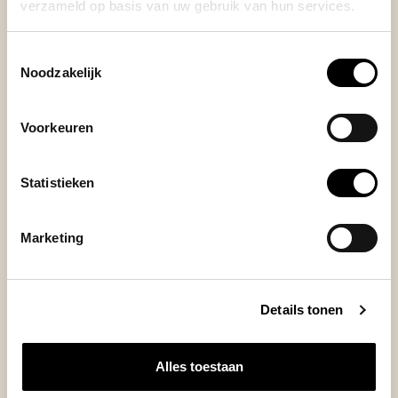
verzameld op basis van uw gebruik van hun services.
Toestemmingsselectie
Posted on 4 November 2024 at 18:54 door Wim
Noodzakelijk
Dit is mijn eerste stapje naar een beter kopje espresso.
Ik was wat kritisch bij aanvang, maar merk echt een
Voorkeuren
verbetering: de kwaliteit van de gezette kopjes espresso
is veel constanter en beter.
+
Statistieken
gemakkelijk in gebruik
+
Niet overdreven duur
-
ziet er breekbaar uit
Marketing
Details tonen
Alles toestaan