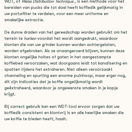
WDT, of
Weiss Distribution Technique
, is een methode voor het
bereiden van pucks die tot doel heeft koffiedik gelijkmatig in
uw portafilter te verdelen, voor een meer uniforme en
smakelijke extractie.
De dunne draden van het gereedschap worden gebruikt om het
terrein te
harken
voordat het wordt aangedrukt, waardoor
klonten die van uw grinder kunnen worden achtergelaten,
worden afgebroken. Als ze onaangeroerd blijven, kunnen deze
klonten ongelijke holtes of gaten in het aangestampte
koffiebed veroorzaken, wat doorgaans leidt tot kanalisering en
spatten tijdens het extraheren. Niet alleen veroorzaakt
channeling en spurting een enorme puinhoop, maar erger nog,
dit zijn indicaties dat je koffie ongelijkmatig wordt
geëxtraheerd, waardoor je ongewenste smaken in je kopje
krijgt.
Bij correct gebruik kan een WDT-tool ervoor zorgen dat uw
koffiedik consistent en klontvrij is en alle heerlijke smaken die
uw koffie te bieden heeft, haalt.