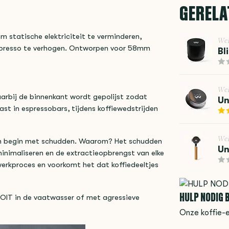
GERELA
m statische elektriciteit te verminderen,
We
espresso te verhogen. Ontworpen voor 58mm
Bl
We
arbij de binnenkant wordt gepolijst zodat
Un
past in espressobars, tijdens koffiewedstrijden
We
op en begin met schudden. Waarom? Het schudden
Un
minimaliseren en de extractieopbrengst van elke
werkproces en voorkomt het dat koffiedeeltjes
HULP NODIG B
OOIT in de vaatwasser of met agressieve
Onze koffie-e