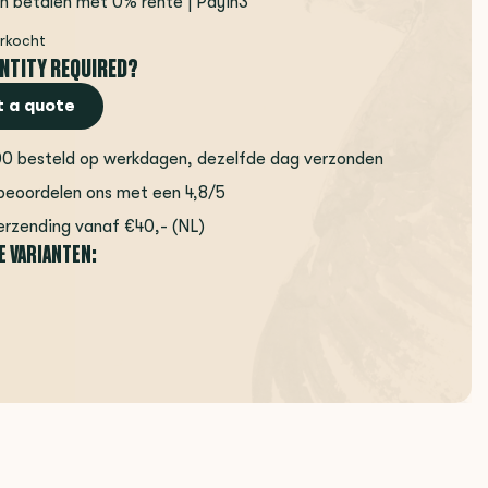
en betalen met 0% rente | Payin3
erkocht
NTITY REQUIRED?
 a quote
00 besteld op werkdagen, dezelfde dag verzonden
beoordelen ons met een 4,8/5
erzending vanaf €40,- (NL)
E VARIANTEN: