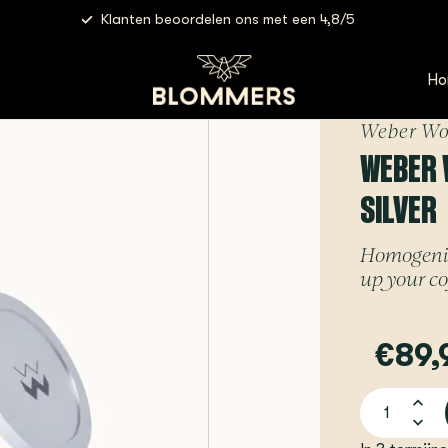
Klanten beoordelen ons met een 4,8/5
r Workshops - Blind Shaker | Silver
Ho
Weber Wo
WEBER 
SILVER
Homogeniza
up your co
€89,