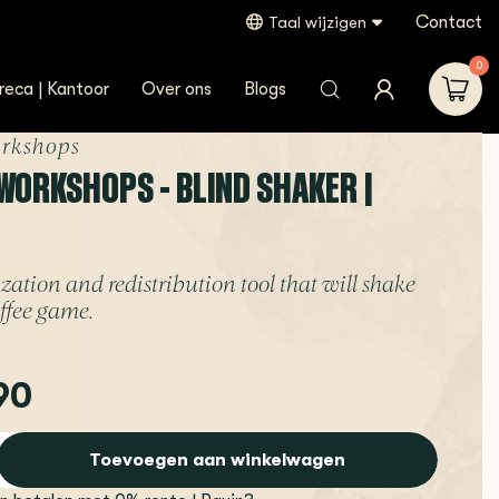
Contact
Taal wijzigen
0
reca | Kantoor
Over ons
Blogs
rkshops
WORKSHOPS - BLIND SHAKER |
tion and redistribution tool that will shake
ffee game.
90
Toevoegen aan winkelwagen