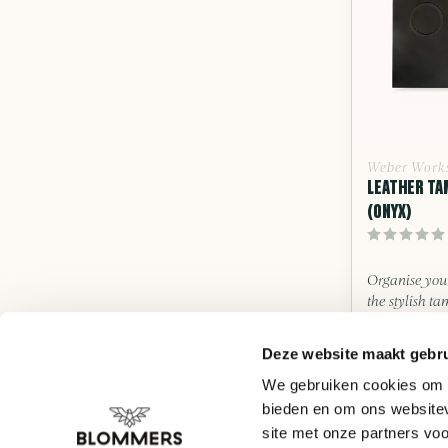
Weber Work
LEATHER TA
(ONYX)
Organise you
the stylish tam
Deliveryti
Deze website maakt gebru
We gebruiken cookies om c
bieden en om ons websitev
€49,90
site met onze partners vo