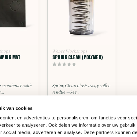
shops
Weber Workshops
MPING MAT
SPRING CLEAN (POLYMER)
r workbench with
Spring Clean blasts away coffee
...
residue —kee...
me
Deliverytime
ik van cookies
ontent en advertenties te personaliseren, om functies voor soci
erkeer te analyseren. Ook delen we informatie over uw gebruik
€111,90
or social media, adverteren en analyse. Deze partners kunnen 