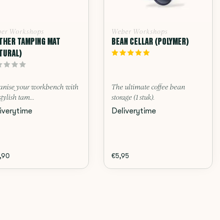
er Workshops
Weber Workshops
THER TAMPING MAT
BEAN CELLAR (POLYMER)
TURAL)
anise your workbench with
The ultimate coffee bean
stylish tam...
storage (1 stuk).
iverytime
Deliverytime
,90
€5,95