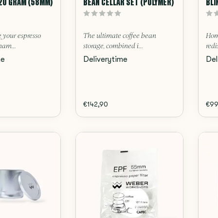
20 GRAM (58MM)
BEAN CELLAR SET (POLYMER)
BLI
 your espresso
The ultimate coffee bean
Hom
nam...
storage, combined i...
redi
me
Deliverytime
Del
€142,90
€99