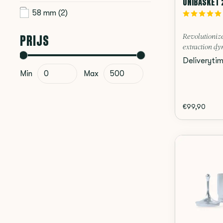
UNIBASKET 
58 mm
(2)
PRIJS
Revolutionize
extraction dy
Deliveryti
Min
Max
€99,90