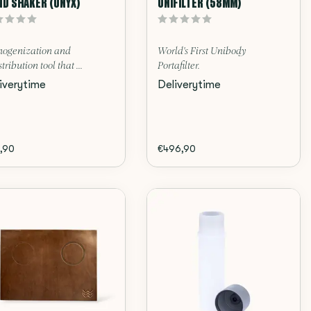
ND SHAKER (ONYX)
UNIFILTER (58MM)
ogenization and
World's First Unibody
stribution tool that ...
Portafilter.
iverytime
Deliverytime
,90
€496,90