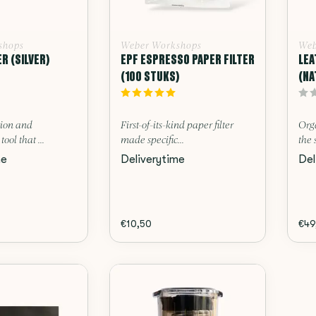
shops
Weber Workshops
Web
R (SILVER)
EPF ESPRESSO PAPER FILTER
LEA
(100 STUKS)
(NA
ion and
First-of-its-kind paper filter
Org
tool that ...
made specific...
the 
me
Deliverytime
Del
€10,50
€49