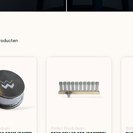
roducten
shops
Weber Workshops
Web