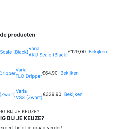
rde producten
Varia
€129,00
Bekijken
AKU Scale (Black)
Varia
€64,90
Bekijken
FLO Dripper
Varia
€329,90
Bekijken
VS3 (Zwart)
G BIJ JE KEUZE?
expert helpt je graag verder!