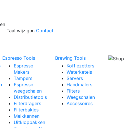
den
Taal wijzigen
Contact
Espresso Tools
Brewing Tools
s
Espresso
Koffiezetters
Makers
Waterketels
Tampers
Servers
n
Espresso
Handmalers
weegschalen
Filters
Distributietools
Weegschalen
Filterdragers
Accessoires
Filterbakjes
Melkkannen
Uitklopbakken