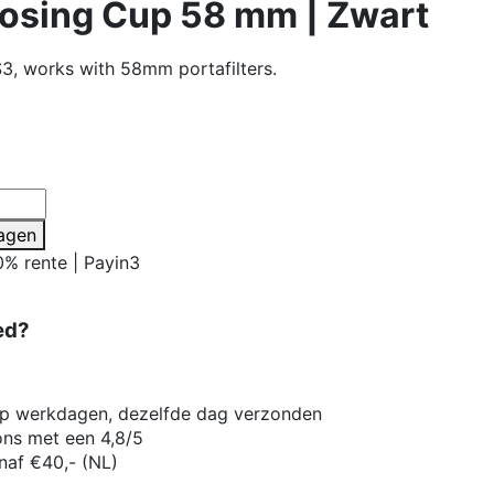
Dosing Cup 58 mm | Zwart
S3, works with 58mm portafilters.
agen
0% rente | Payin3
ed?
op werkdagen, dezelfde dag verzonden
ons met een 4,8/5
naf €40,- (NL)