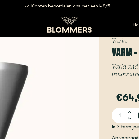
Klanten beoordelen ons met een 4,8/5
 FLO Dripper
Ho
Varia
VARIA -
Varia and 
innovative
€64,
In 3 termijn
Op voorraad