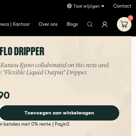
Contact
Taal wijzigen
0
reca | Kantoor
Over ons
Blogs
 FLO DRIPPER
Kurasu Kyoto collaborated on this new and
 "Flexible Liquid Output" Dripper.
90
Toevoegen aan winkelwagen
en betalen met 0% rente | Payin3