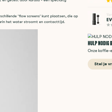
t en getest door Kurasu - een specialty
Var
schillende 'flow screens' kunt plaatsen, die op
EV
arin het water stroomt en contacttijd.
HULP NODIG B
Onze koffie-e
Stel je v