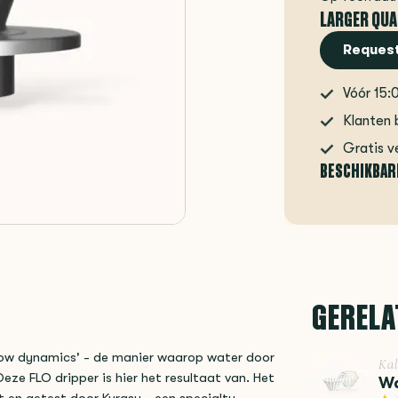
LARGER QUA
Request
Vóór 15:
Klanten 
Gratis v
BESCHIKBAR
GERELA
flow dynamics' - de manier waarop water door
Kal
eze FLO dripper is hier het resultaat van. Het
Wa