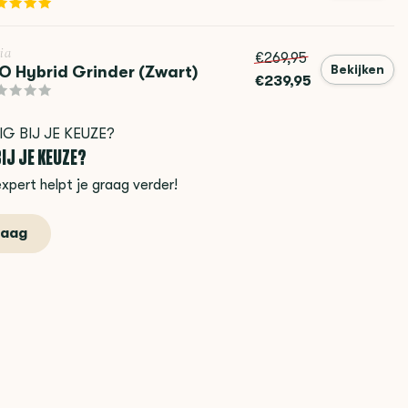
ia
€269,95
O Hybrid Grinder (Zwart)
Bekijken
€239,95
IJ JE KEUZE?
xpert helpt je graag verder!
raag