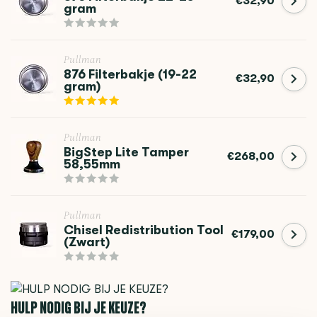
€32,90
gram
Pullman
876 Filterbakje (19-22
€32,90
gram)
Pullman
BigStep Lite Tamper
€268,00
58,55mm
Pullman
Chisel Redistribution Tool
€179,00
(Zwart)
HULP NODIG BIJ JE KEUZE?