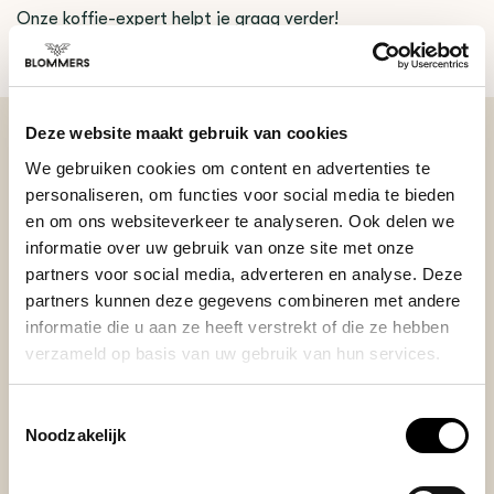
Onze koffie-expert helpt je graag verder!
Stel je vraag
Deze website maakt gebruik van cookies
We gebruiken cookies om content en advertenties te
BEKIJK ONZE REVIEWS
personaliseren, om functies voor social media te bieden
en om ons websiteverkeer te analyseren. Ook delen we
REVIEWS
informatie over uw gebruik van onze site met onze
Je beoordeling toevoegen
partners voor social media, adverteren en analyse. Deze
partners kunnen deze gegevens combineren met andere
informatie die u aan ze heeft verstrekt of die ze hebben
verzameld op basis van uw gebruik van hun services.
Posted on 18 Februari 2025 at 21:12 door Lorenzo B.
Toestemmingsselectie
Really good basket. Compared to the one I used before
Noodzakelijk
(IMS), it seems to enhance the sweetness of the coffee. I
guess it is related to the better extraction