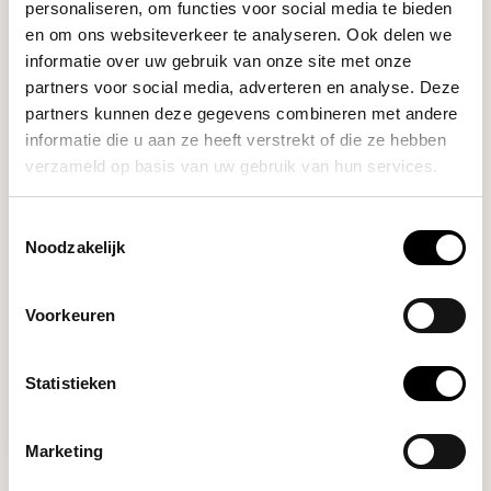
personaliseren, om functies voor social media te bieden
en om ons websiteverkeer te analyseren. Ook delen we
informatie over uw gebruik van onze site met onze
partners voor social media, adverteren en analyse. Deze
partners kunnen deze gegevens combineren met andere
informatie die u aan ze heeft verstrekt of die ze hebben
Pallo
verzameld op basis van uw gebruik van hun services.
RESERVE BORSTELS (3
PACK)
Toestemmingsselectie
Noodzakelijk
Set of 3 replacement brushes
with steam pipe...
Voorkeuren
Deliverytime
Statistieken
€22,50
Marketing