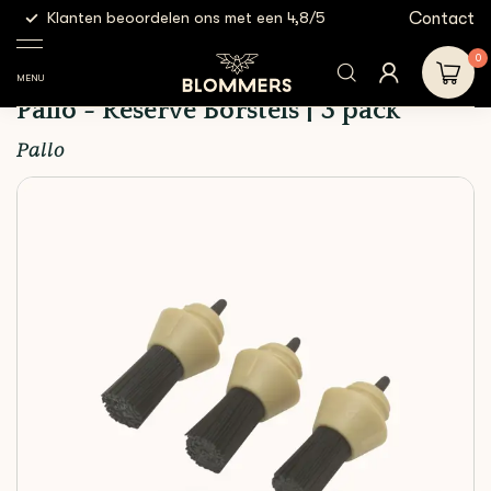
g
Contact
Klanten beoordelen ons met een 4,8/5
Gratis
Cleaning
Pallo - Reserve
Shop
&
Schoonmaakborstels
Borstels | 3
0
Filtration
pack
MENU
Pallo - Reserve Borstels | 3 pack
Pallo