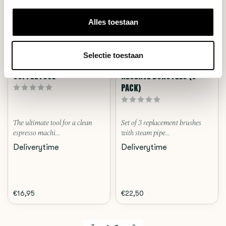
Alles toestaan
Selectie toestaan
Pallo
Pallo
COFFEETOOL
RESERVE BORSTELS (3
PACK)
The ultimate tool for a clean
Set of 3 replacement brushes
espresso machi...
with steam pipe...
Deliverytime
Deliverytime
€16,95
€22,50