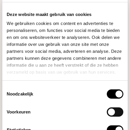
Stel je vraag
Deze website maakt gebruik van cookies
We gebruiken cookies om content en advertenties te
RECENT BEKEKEN
personaliseren, om functies voor social media te bieden
en om ons websiteverkeer te analyseren. Ook delen we
informatie over uw gebruik van onze site met onze
partners voor social media, adverteren en analyse. Deze
partners kunnen deze gegevens combineren met andere
informatie die u aan ze heeft verstrekt of die ze hebben
verzameld op basis van uw gebruik van hun services.
Toestemmingsselectie
Noodzakelijk
Kalita
WAVE FILTER 155 WHITE
(100 STUKS)
Voorkeuren
Statistieken