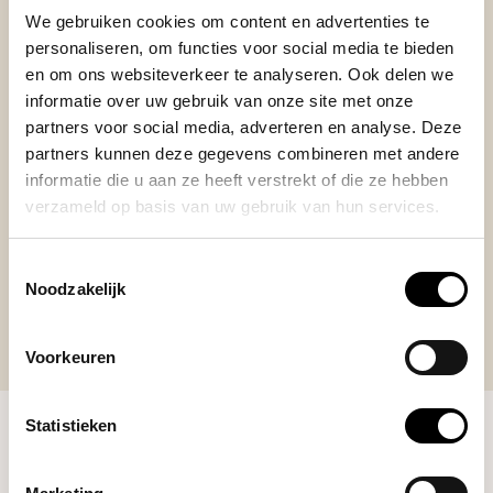
We gebruiken cookies om content en advertenties te
Posted on 1 Oktober 2024 at 10:32 door James
personaliseren, om functies voor social media te bieden
Amazing product, works well and coffee tastes very
en om ons websiteverkeer te analyseren. Ook delen we
smooth!
informatie over uw gebruik van onze site met onze
+
partners voor social media, adverteren en analyse. Deze
steel design (no plastic)
partners kunnen deze gegevens combineren met andere
-
none
informatie die u aan ze heeft verstrekt of die ze hebben
verzameld op basis van uw gebruik van hun services.
Toestemmingsselectie
Noodzakelijk
Voorkeuren
Statistieken
RECENT BEKEKEN