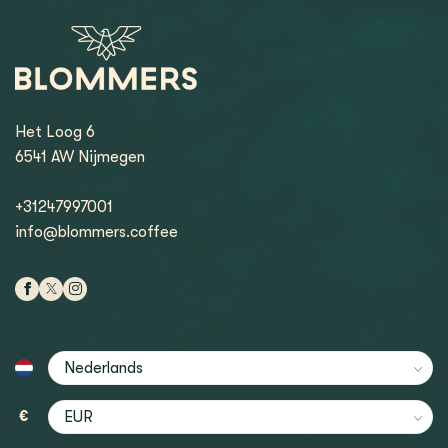
Het Loog 6
6541 AW Nijmegen
+31247997001
info@blommers.coffee
€