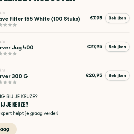
ita
€7,95
ve Filter 155 White (100 Stuks)
Bekijken
ita
€27,95
rver Jug 400
Bekijken
ita
€20,95
rver 300 G
Bekijken
IJ JE KEUZE?
xpert helpt je graag verder!
raag