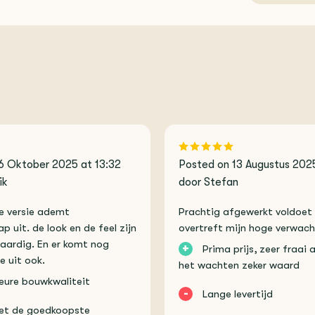
6 Oktober 2025 at 13:32
Posted on 13 Augustus 2025
ik
door Stefan
 versie ademt
Prachtig afgewerkt voldoet
 uit. de look en de feel zijn
overtreft mijn hoge verwac
aardig. En er komt nog
+
Prima prijs, zeer fraai
ie uit ook.
het wachten zeker waard
eure bouwkwaliteit
-
Lange levertijd
iet de goedkoopste