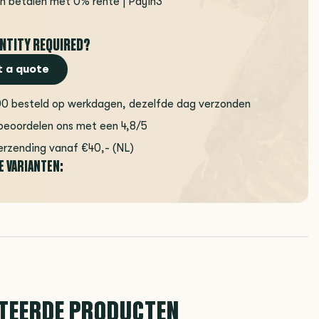
en betalen met 0% rente | Payin3
NTITY REQUIRED?
 a quote
00 besteld op werkdagen, dezelfde dag verzonden
beoordelen ons met een 4,8/5
erzending vanaf €40,- (NL)
E VARIANTEN:
TEERDE PRODUCTEN