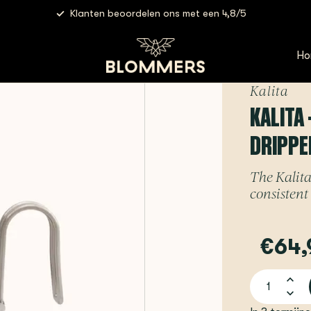
Klanten beoordelen ons met een 4,8/5
ss Wave Dripper | WDS-155
Ho
Kalita
KALITA
DRIPPE
The Kalita
consistent 
€64,