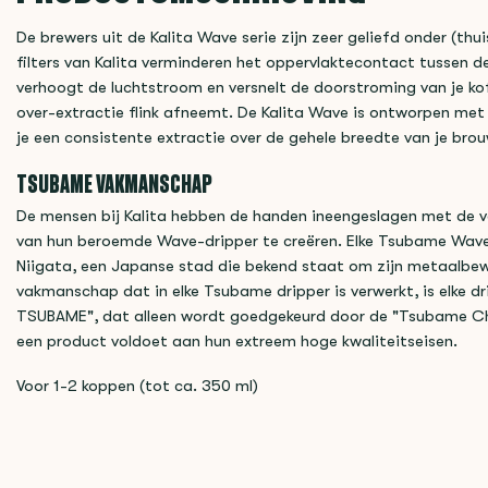
De brewers uit de Kalita Wave serie zijn zeer geliefd onder (th
filters van Kalita verminderen het oppervlaktecontact tussen de
verhoogt de luchtstroom en versnelt de doorstroming van je kof
over-extractie flink afneemt. De Kalita Wave is ontworpen me
je een consistente extractie over de gehele breedte van je br
TSUBAME VAKMANSCHAP
De mensen bij Kalita hebben de handen ineengeslagen met de v
van hun beroemde Wave-dripper te creëren. Elke Tsubame Wav
Niigata, een Japanse stad die bekend staat om zijn metaalbewe
vakmanschap dat in elke Tsubame dripper is verwerkt, is elke d
TSUBAME", dat alleen wordt goedgekeurd door de "Tsubame 
een product voldoet aan hun extreem hoge kwaliteitseisen.
Voor 1-2 koppen (tot ca. 350 ml)