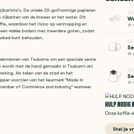
uis)barista's. De unieke 20-golfvormige papieren
Kal
 zijkanten van de brewer en het water. Dit
Wa
fie, waardoor het risico op verstopping en
t een vlakke bodem met meerdere gaten, zodat
ouwbed kunt behouden.
Kal
Se
akmannen van Tsubame om een ​​speciale versie
e wordt met de hand gemaakt in Tsubami-shi
Kal
rking. Als teken van de stad en het
Se
ripper voorzien van het keurmerk "Made in
Chamber of Commerce and Industry" wanneer
HULP NODIG B
Onze koffie-e
Stel je v