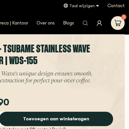
Contact
Taal wijzigen
0
reca | Kantoor
Over ons
Blogs
 - TSUBAME STAINLESS WAVE
R | WDS-155
 Wave's unique design ensures smooth,
extraction for perfect pour-over coffee.
90
Toevoegen aan winkelwagen