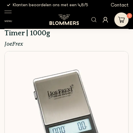
g
Contact
Klanten beoordelen ons met een 4,8/5
Gratis
Espresso
Espresso
Joefrex - Espresso
Shop
Tools
weegschalen
Weegschaal + Timer |
0
1000g
MENU
Joefrex - Espresso Weegschaal +
Timer | 1000g
JoeFrex