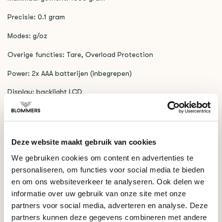
Precisie: 0.1 gram
Modes: g/oz
Overige functies: Tare, Overload Protection
Power: 2x AAA batterijen (inbegrepen)
Display: backlight LCD
GERELATEERDE PRODUCTEN
Deze website maakt gebruik van cookies
Acaia
€309,00
Lunar (Zwart)
We gebruiken cookies om content en advertenties te
personaliseren, om functies voor social media te bieden
en om ons websiteverkeer te analyseren. Ook delen we
informatie over uw gebruik van onze site met onze
HULP NODIG BIJ JE KEUZE?
partners voor social media, adverteren en analyse. Deze
Onze koffie-expert helpt je graag verder!
partners kunnen deze gegevens combineren met andere