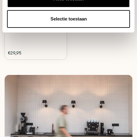
JoeFrex precision scale with
timer, perfect ...
Selectie toestaan
Deliverytime
€29,95