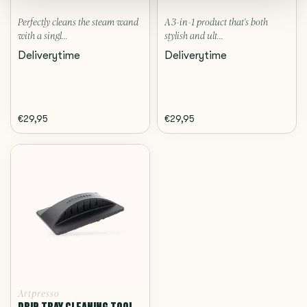
Perfectly cleans the steam wand
A 3-in-1 product that's both
with a singl...
stylish and ult...
Deliverytime
Deliverytime
€29,95
€29,95
Artpresso
DRIP TRAY CLEANING TOOL