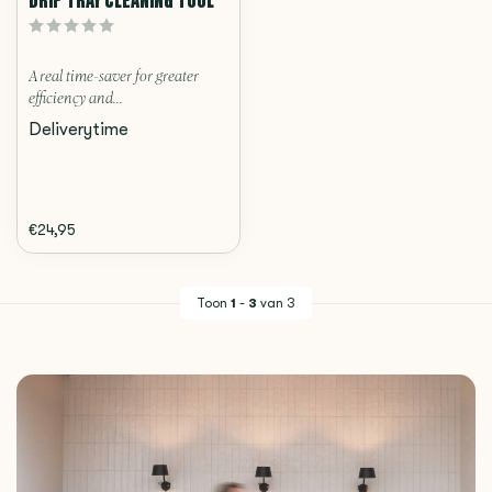
A real time-saver for greater
efficiency and...
Deliverytime
€24,95
Toon
1
-
3
van 3