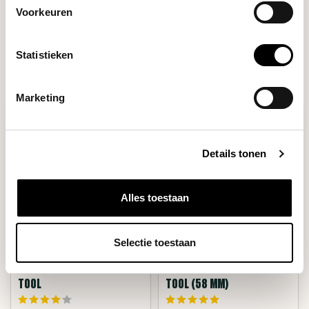
Voorkeuren
Filters
Statistieken
Marketing
Details tonen
Alles toestaan
Selectie toestaan
Artpresso
Artpresso
STEAM WAND CLEANING
GROUP HEAD CLEANING
TOOL
TOOL (58 MM)