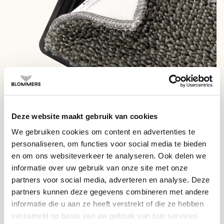
SPECIFICATIES ARTPRESSO - DRIP TRAY CLEANING TOOL
Deze website maakt gebruik van cookies
- Afmetingen: 12.5 x 8 cm
We gebruiken cookies om content en advertenties te
personaliseren, om functies voor social media te bieden
- Gewicht: 140 gram
en om ons websiteverkeer te analyseren. Ook delen we
- Materiaal: Plastic, Polyester
informatie over uw gebruik van onze site met onze
partners voor social media, adverteren en analyse. Deze
- Inclusief: 3x microvezel doekje
partners kunnen deze gegevens combineren met andere
-
PAS OP: Tool niet onderdompelen in water of gebruiken in
informatie die u aan ze heeft verstrekt of die ze hebben
combinatie met schoonmaakmiddel.
verzameld op basis van uw gebruik van hun services.