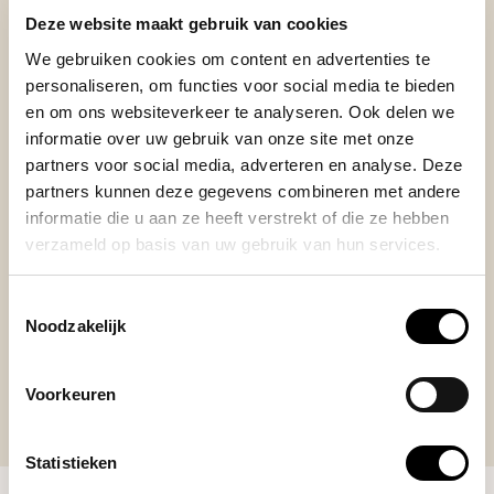
Deze website maakt gebruik van cookies
REVIEWS
We gebruiken cookies om content en advertenties te
Je beoordeling toevoegen
personaliseren, om functies voor social media te bieden
en om ons websiteverkeer te analyseren. Ook delen we
informatie over uw gebruik van onze site met onze
partners voor social media, adverteren en analyse. Deze
Posted on 30 Oktober 2024 at 13:03 door Bernad
partners kunnen deze gegevens combineren met andere
informatie die u aan ze heeft verstrekt of die ze hebben
Heb ik niet. Kado voor mijn zoon, gaat dit volgend jaar
verzameld op basis van uw gebruik van hun services.
gebruiken in zijn nieuwe huis.
Toestemmingsselectie
Noodzakelijk
Voorkeuren
Statistieken