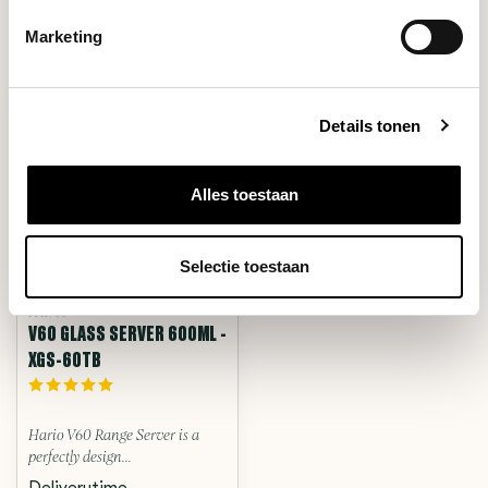
RECENT BEKEKEN
Marketing
Details tonen
Alles toestaan
Selectie toestaan
Hario
V60 GLASS SERVER 600ML -
XGS-60TB
Hario V60 Range Server is a
perfectly design...