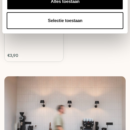
Alles toestaan
These Hario V60 filters are
Selectie toestaan
specially design...
Deliverytime
€3,90