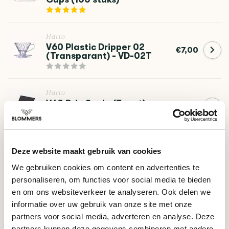
Hario
V60 Plastic Dripper 02
€7,00
(Transparant) - VD-02T
Hario
V60 Drip Scale (Zwart) -
€59,90
VST-2000
Hario
Deze website maakt gebruik van cookies
V60 Filters 02 White - VCF-
€6,75
We gebruiken cookies om content en advertenties te
02-100W (100 Stuks)
personaliseren, om functies voor social media te bieden
en om ons websiteverkeer te analyseren. Ook delen we
informatie over uw gebruik van onze site met onze
HULP NODIG BIJ JE KEUZE?
partners voor social media, adverteren en analyse. Deze
partners kunnen deze gegevens combineren met andere