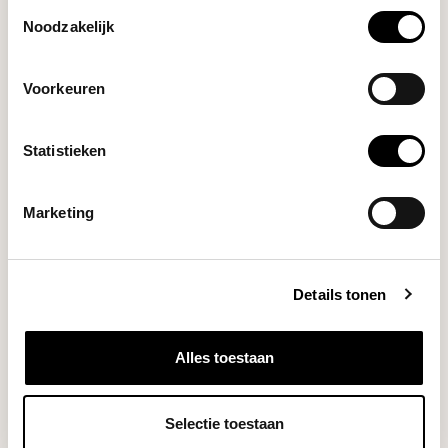
Toestemmingsselectie
Noodzakelijk
Voorkeuren
Statistieken
Grosche
MILANO BLACKSTEEL 6
Marketing
CUPS (ZWART)
Details tonen
High quality moka pot for
espresso-style cof...
Deliverytime
Alles toestaan
Selectie toestaan