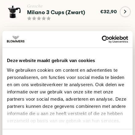
Grosche
€32,90
Milano 3 Cups (Zwart)
Grosche
€39,91
Milano 6 Cups (Zwart)
Deze website maakt gebruik van cookies
HULP NODIG BIJ JE KEUZE?
We gebruiken cookies om content en advertenties te
personaliseren, om functies voor social media te bieden
Onze koffie-expert helpt je graag verder!
en om ons websiteverkeer te analyseren. Ook delen we
informatie over uw gebruik van onze site met onze
Stel je vraag
partners voor social media, adverteren en analyse. Deze
partners kunnen deze gegevens combineren met andere
informatie die u aan ze heeft verstrekt of die ze hebben
RECENT BEKEKEN
verzameld op basis van uw gebruik van hun services.