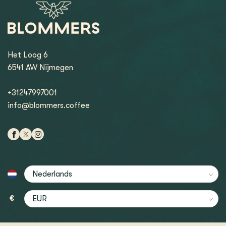
Het Loog 6
6541 AW Nijmegen
+31247997001
info@blommers.coffee
€