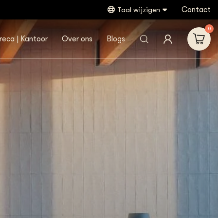
Contact
Taal wijzigen
0
reca | Kantoor
Over ons
Blogs