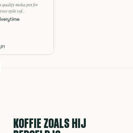
 quality moka pot for
esso-style cof...
iverytime
,91
KOFFIE ZOALS HIJ