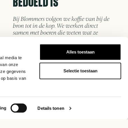
BEDOELD IS
Bij Blommers volgen we koffie van bij de
bron tot in de kop. We werken direct
samen met boeren die weten wat ze
doen en branden op een manier die de
oorspronkelijke smaak behoudt.
Alles toestaan
al media te
Alles wat we verkopen, van malers tot brewers,
 van onze
hebben we zelf getest. In onze ontwikkelruimte
Selectie toestaan
deze gegevens
werken we dagelijks met de apparatuur, zodat
 op basis van
het advies dat we geven is gebaseerd op
ervaring en niet op een specificatieblad.
Neem contact op
ing
Details tonen