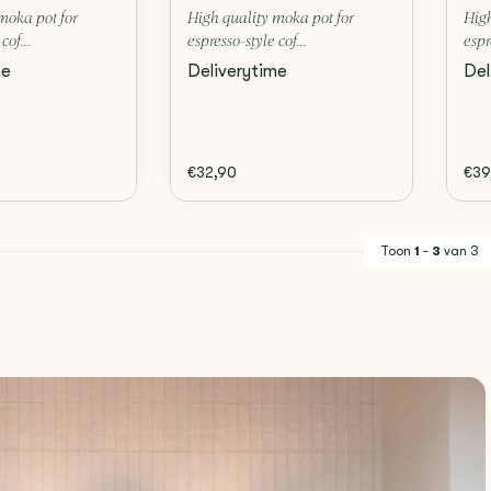
moka pot for
High quality moka pot for
High
cof...
espresso-style cof...
espr
me
Deliverytime
Del
€32,90
€39
Toon
1
-
3
van 3