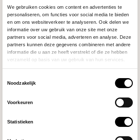
We gebruiken cookies om content en advertenties te
Jura Professional
personaliseren, om functies voor social media te bieden
Melksysteemreiniger 180
€24,90
en om ons websiteverkeer te analyseren. Ook delen we
gram
informatie over uw gebruik van onze site met onze
partners voor social media, adverteren en analyse. Deze
partners kunnen deze gegevens combineren met andere
Jura Professional
€3.375,90
X10 (Dark Inox)
informatie die u aan ze heeft verstrekt of die ze hebben
€3.375,90
verzameld op basis van uw gebruik van hun services.
Toestemmingsselectie
HULP NODIG BIJ JE KEUZE?
Noodzakelijk
Onze koffie-expert helpt je graag verder!
Voorkeuren
Stel je vraag
Statistieken
RECENT BEKEKEN