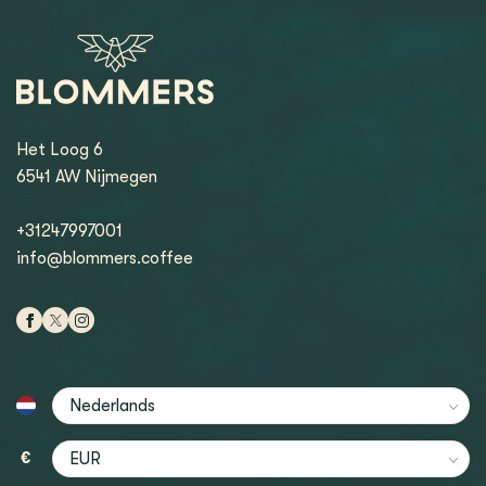
Het Loog 6
6541 AW Nijmegen
+31247997001
info@blommers.coffee
€