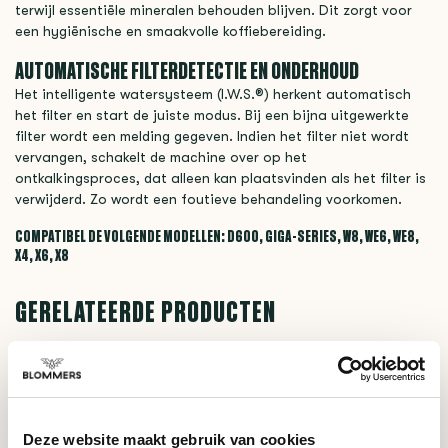
terwijl essentiële mineralen behouden blijven. Dit zorgt voor
een hygiënische en smaakvolle koffiebereiding.
AUTOMATISCHE FILTERDETECTIE EN ONDERHOUD
Het intelligente watersysteem (I.W.S.®) herkent automatisch
het filter en start de juiste modus. Bij een bijna uitgewerkte
filter wordt een melding gegeven. Indien het filter niet wordt
vervangen, schakelt de machine over op het
ontkalkingsproces, dat alleen kan plaatsvinden als het filter is
verwijderd. Zo wordt een foutieve behandeling voorkomen.
COMPATIBEL DE VOLGENDE MODELLEN: D600, GIGA-SERIES, W8, WE6, WE8,
X4, X6, X8
GERELATEERDE PRODUCTEN
Jura Professional
3-fasen
€32,90
Reinigingstabletten (25
stuks)
Deze website maakt gebruik van cookies