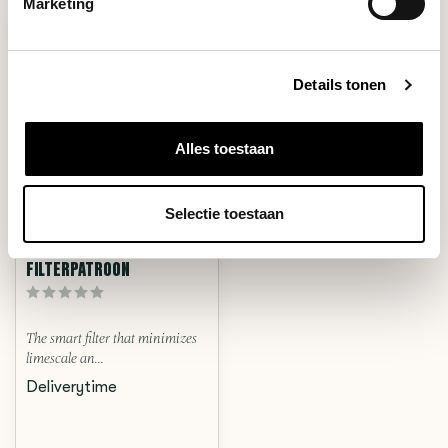
Marketing
Details tonen
Alles toestaan
Selectie toestaan
Jura Professional
CLARIS PRO SMART+ -
FILTERPATROON
The smart filter that minimizes
limescale an...
Deliverytime