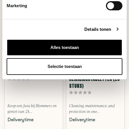
Marketing
Details tonen
Alles toestaan
Selectie toestaan
Jura Professional
Jura Professional
GIGA X3 ALUMINIUM
3-FASEN
REINIGINGSTABLETTEN (25
STUKS)
Koop een Jura bij Blommers en
Cleaning, maintenance, and
geniet van 2 k...
protection in one...
Deliverytime
Deliverytime