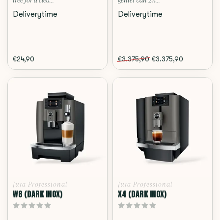
free for a clea...
geniet van 2 k...
Deliverytime
Deliverytime
€24,90
€3.375,90
€3.375,90
Jura Professional
Jura Professional
W8 (DARK INOX)
X4 (DARK INOX)