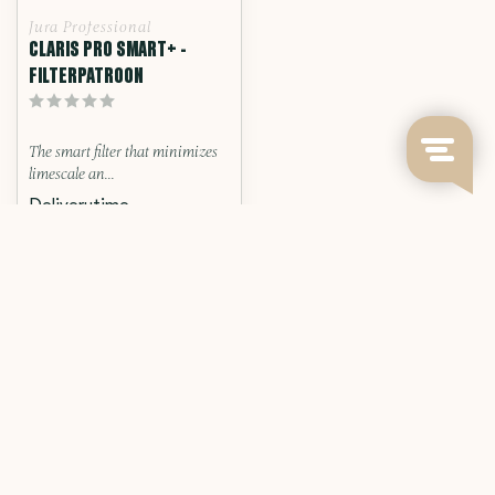
Jura Professional
CLARIS PRO SMART+ -
FILTERPATROON
The smart filter that minimizes
limescale an...
Deliverytime
€35,90
Toon
1
-
9
van 9