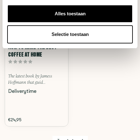
Alles toestaan
Selectie toestaan
James Hoffmann
HOW TO MAKE THE BEST
COFFEE AT HOME
The latest book by Jamess
Hoffmann that guid...
Deliverytime
€24,95