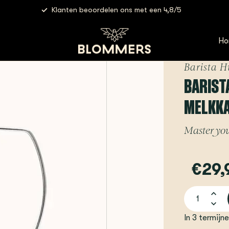
Klanten beoordelen ons met een 4,8/5
ustle - Pitcher 2.0 | 400 ml - Melkkan
Ho
Barista H
BARISTA
MELKK
Master your
€29,
In 3 termijn