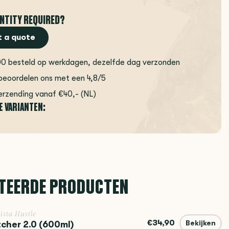
NTITY REQUIRED?
 a quote
00 besteld op werkdagen, dezelfde dag verzonden
beoordelen ons met een 4,8/5
erzending vanaf €40,- (NL)
E VARIANTEN:
TEERDE PRODUCTEN
ista Hustle
€34,90
tcher 2.0 (600ml)
Bekijken