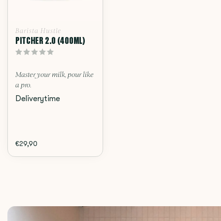
Barista Hustle
PITCHER 2.0 (400ML)
Master your milk, pour like
a pro.
Deliverytime
€29,90