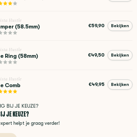
ista Hustle
€59,90
mper (58.5mm)
Bekijken
ista Hustle
€49,50
e Ring (58mm)
Bekijken
ista Hustle
€49,95
he Comb
Bekijken
IJ JE KEUZE?
xpert helpt je graag verder!