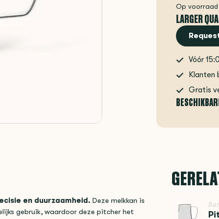
Op voorraad
LARGER QUA
Request
Vóór 15:
Klanten 
Gratis v
BESCHIKBAR
GERELA
recisie en duurzaamheid.
Deze melkkan is
Bar
ijks gebruik, waardoor deze pitcher het
Pi