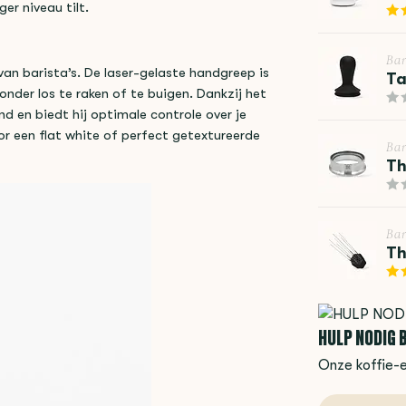
er niveau tilt.
Bar
van barista’s. De laser-gelaste handgreep is
Ta
onder los te raken of te buigen. Dankzij het
d en biedt hij optimale controle over je
 een flat white of perfect getextureerde
Bar
Th
Bar
T
HULP NODIG B
Onze koffie-e