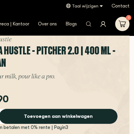
Contact
Taal wijzigen
0
reca | Kantoor
Over ons
Blogs
ustle
 HUSTLE - PITCHER 2.0 | 400 ML -
AN
 milk, pour like a pro.
90
Toevoegen aan winkelwagen
en betalen met 0% rente | Payin3