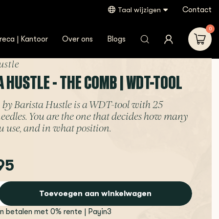
Contact
Taal wijzigen
0
reca | Kantoor
Over ons
Blogs
ustle
A HUSTLE - THE COMB | WDT-TOOL
y Barista Hustle is a WDT-tool with 25
edles. You are the one that decides how many
u use, and in what position.
95
Toevoegen aan winkelwagen
en betalen met 0% rente | Payin3