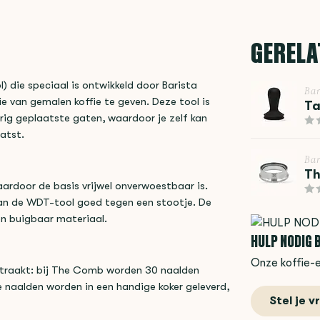
GERELA
 die speciaal is ontwikkeld door Barista
Bar
tie van gemalen koffie te geven. Deze tool is
Ta
ig geplaatste gaten, waardoor je zelf kan
aatst.
Bar
Th
rdoor de basis vrijwel onverwoestbaar is.
an de WDT-tool goed tegen een stootje. De
en buigbaar materiaal.
HULP NODIG B
Onze koffie-e
ijtraakt: bij The Comb worden 30 naalden
 naalden worden in een handige koker geleverd,
Stel je v