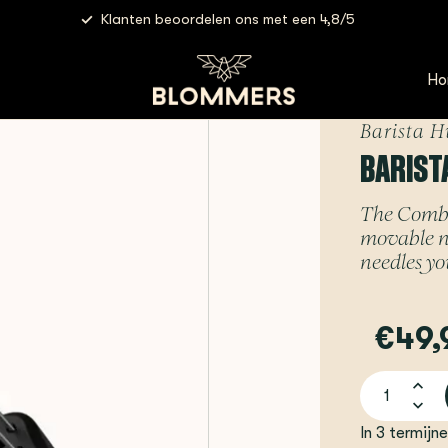
Klanten beoordelen ons met een 4,8/5
ista Hustle - The Comb | WDT-Tool
Ho
Barista H
BARIST
The Comb b
movable ne
needles yo
€49,
In 3 termijn