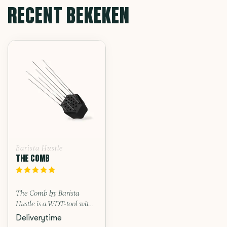
RECENT BEKEKEN
Barista Hustle
THE COMB
The Comb by Barista
Hustle is a WDT-tool wit...
Deliverytime