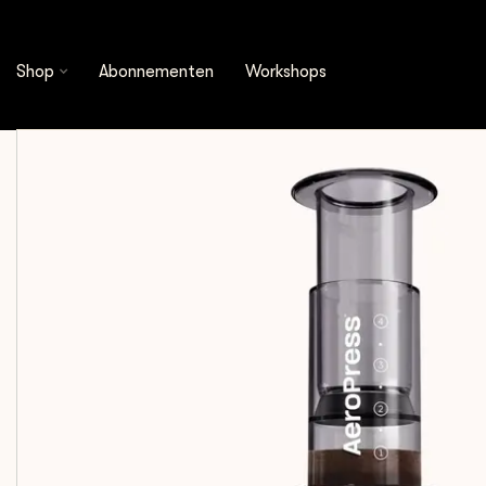
Shop
Brewing Tools
Koffiezetters
AeroPre
Shop
Abonnementen
Workshops