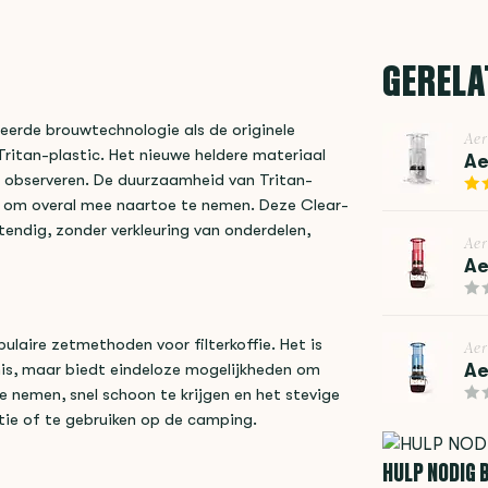
GERELA
teerde brouwtechnologie als de originele
Aer
ritan-plastic. Het nieuwe heldere materiaal
Ae
nt observeren. De duurzaamheid van Tritan-
g om overal mee naartoe te nemen. Deze Clear-
tendig, zonder verkleuring van onderdelen,
Aer
Ae
ulaire zetmethoden voor filterkoffie. Het is
Aer
Ae
nis, maar biedt eindeloze mogelijkheden om
 te nemen, snel schoon te krijgen en het stevige
tie of te gebruiken op de camping.
HULP NODIG B