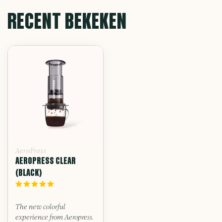
RECENT BEKEKEN
AeroPress
AEROPRESS CLEAR
(BLACK)
The new colorful
experience from Aeropress.