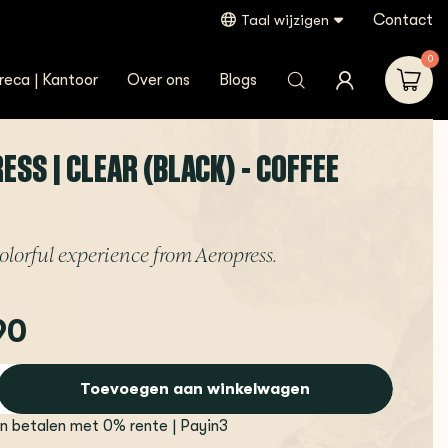
Contact
Taal wijzigen
0
reca | Kantoor
Over ons
Blogs
SS | CLEAR (BLACK) - COFFEE
lorful experience from Aeropress.
90
Toevoegen aan winkelwagen
en betalen met 0% rente | Payin3