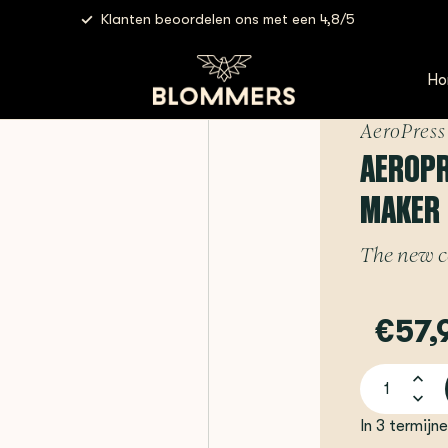
Klanten beoordelen ons met een 4,8/5
ss | Clear (Black) - Coffee maker
Ho
AeroPress
AEROPRE
MAKER
The new co
€57,
In 3 termijn