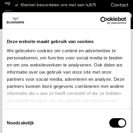
g
Contact
Klanten beoordelen ons met een 4,8/5
Gratis
Shop
Apparatuur
Koffiezetapparaten
Wilfa Classic
Coffeemaker
0
Wilfa Classic Coffeemaker (Zilver)
(Zilver)
MENU
Wilfa
Deze website maakt gebruik van cookies
We gebruiken cookies om content en advertenties te
personaliseren, om functies voor social media te bieden
en om ons websiteverkeer te analyseren. Ook delen we
informatie over uw gebruik van onze site met onze
partners voor social media, adverteren en analyse. Deze
partners kunnen deze gegevens combineren met andere
informatie die u aan ze heeft verstrekt of die ze hebben
verzameld op basis van uw gebruik van hun services.
Toestemmingsselectie
Noodzakelijk