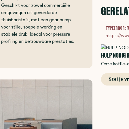
Geschikt voor zowel commerciële
GERELA
omgevingen als gevorderde
thuisbarista’s, met een gear pump
voor stille, soepele werking en
TYPEERROR: F
stabiele druk. Ideaal voor pressure
https://ww
profiling en betrouwbare prestaties.
HULP NODIG B
Onze koffie-e
Stel je v