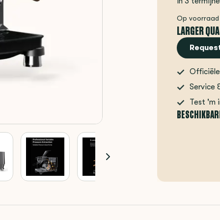
In 3 termijn
Op voorraad
LARGER QUA
Request
Officiële
Service 
Test 'm 
BESCHIKBAR