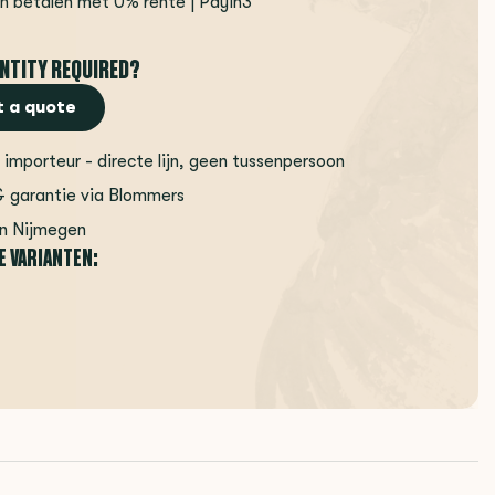
en betalen met 0% rente | Payin3
NTITY REQUIRED?
 a quote
 importeur - directe lijn, geen tussenpersoon
& garantie via Blommers
in Nijmegen
E VARIANTEN: