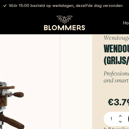
Klanten beoordelen ons met een 4,8/5
ijs/Silver) - Espressomachine
Ho
Wendoug
WENDOUG
(GRIJS
Profession
and smart 
€3.7