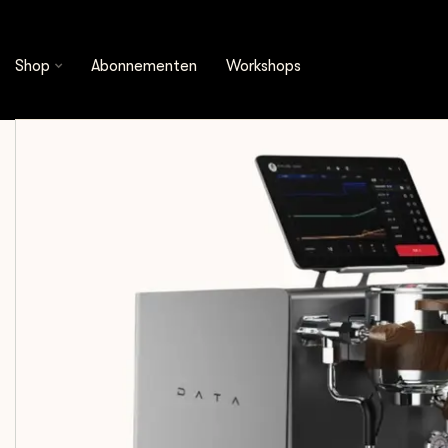
Wendougee
Wendougee - DATA-S | Dual Boiler (Gr
Shop
Abonnementen
Workshops