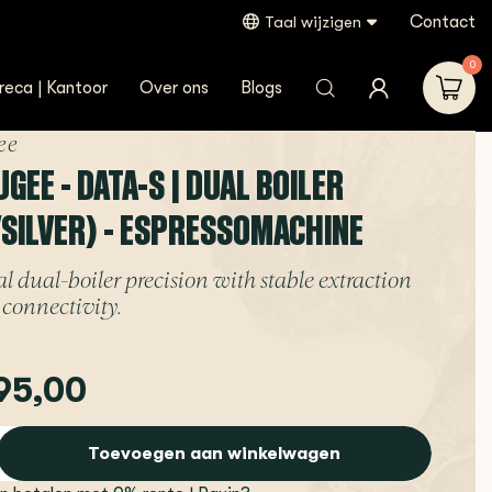
Contact
Taal wijzigen
0
reca | Kantoor
Over ons
Blogs
ee
EE - DATA-S | DUAL BOILER
/SILVER) - ESPRESSOMACHINE
al dual-boiler precision with stable extraction
connectivity.
95,00
Toevoegen aan winkelwagen