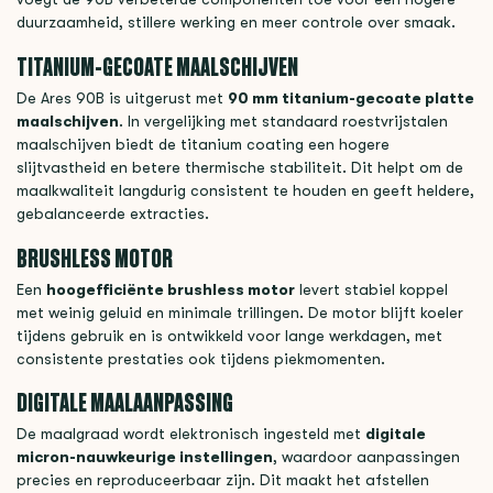
duurzaamheid, stillere werking en meer controle over smaak.
TITANIUM-GECOATE MAALSCHIJVEN
De Ares 90B is uitgerust met
90 mm titanium-gecoate platte
maalschijven
. In vergelijking met standaard roestvrijstalen
maalschijven biedt de titanium coating een hogere
slijtvastheid en betere thermische stabiliteit. Dit helpt om de
maalkwaliteit langdurig consistent te houden en geeft heldere,
gebalanceerde extracties.
BRUSHLESS MOTOR
Een
hoogefficiënte brushless motor
levert stabiel koppel
met weinig geluid en minimale trillingen. De motor blijft koeler
tijdens gebruik en is ontwikkeld voor lange werkdagen, met
consistente prestaties ook tijdens piekmomenten.
DIGITALE MAALAANPASSING
De maalgraad wordt elektronisch ingesteld met
digitale
micron-nauwkeurige instellingen
, waardoor aanpassingen
precies en reproduceerbaar zijn. Dit maakt het afstellen