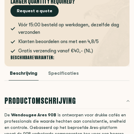
LARGER QUANTITY REQUIRED?
Request a quote
Vóór 15:00 besteld op werkdagen, dezelfde dag
verzonden
Klanten beoordelen ons met een 4,8/5
Gratis verzending vanaf €40,- (NL)
BESCHIKBARE VARIANTEN:
Beschrijving
Specificaties
PRODUCTOMSCHRIJVING
De
Wendougee Ares 90B
is ontworpen voor drukke cafés en
professionals die waarde hechten aan consistentie, snelheid
en controle. Gebaseerd op het beproefde Ares-platform
voegt de 90B verbeterde componenten toe voor een hogere