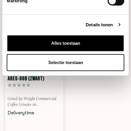
RECENT BEKEKEN
Marketing
Details tonen
Alles toestaan
Selectie toestaan
Wendougee
ARES-90B (ZWART)
Grind-by-Weight Commercial
Coffee Grinder wi...
Deliverytime