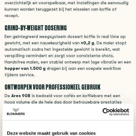
overzichtelijk en voorspelbaar, met instellingen die eenvoudig
kunnen worden teruggezet bij het wisselen van koffie of
recept.
GRIND-BY-WEIGHT DOSERING
Een geïntegreerd weegsysteem doseert koffie in real time op
gewicht, met een nauwkeurigheid van
±0,2 g
. De maler stopt
automatisch zodra het ingestelde gewicht is bereikt, wat
verspilling vermindert en zorgt voor consistente shots.
Handsfree malen, een stabiel ontwerp met lage vibratie en een
hopper van 1.500 g
dragen bij aan een soepele workflow
tijdens service.
ONTWORPEN VOOR PROFESSIONEEL GEBRUIK
De
Ares 90B
is bedoeld voor cafés en koffiebars met een
hoog volume die de hele dag door betrouwbare prestaties
nodig hebben. Hij combineert een vertrouwde, efficiënte
workflow met verbeterde componenten die consistentie en
langdurige betrouwbaarheid ondersteunen.
Deze website maakt gebruik van cookies