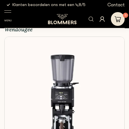
g
Contact
Klanten beoordelen ons met een 4,8/5
Gratis
Wendougee
Wendougee - ARES-90B (Zwart)
0
Wendougee - ARES-90B (Zwart)
MENU
Wendougee