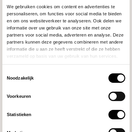
SPECIFICATIES
We gebruiken cookies om content en advertenties te
personaliseren, om functies voor social media te bieden
en om ons websiteverkeer te analyseren. Ook delen we
informatie over uw gebruik van onze site met onze
GERELATEERDE PRODUCTEN
partners voor social media, adverteren en analyse. Deze
partners kunnen deze gegevens combineren met andere
TYPEERROR: FAILED TO FETCH
informatie die u aan ze heeft verstrekt of die ze hebben
verzameld op basis van uw gebruik van hun services.
https://www.blommers.coffee/nl/shop/apparatuur/elek
trische-malers/
Toestemmingsselectie
Noodzakelijk
HULP NODIG BIJ JE KEUZE?
Onze koffie-expert helpt je graag verder!
Voorkeuren
Stel je vraag
Statistieken